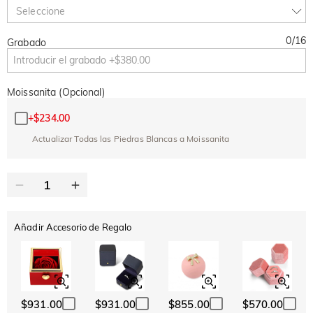
TODOS
DESDE MXN 3,420
10 % DE DTO.
15 % DE DTO.
Copiar
Seleccione
0
/
16
Grabado
Moissanita (Opcional)
+
$234.00
Actualizar Todas las Piedras Blancas a Moissanita
Añadir Accesorio de Regalo
$931.00
$931.00
$855.00
$570.00