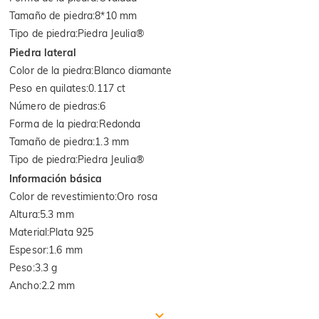
Tamaño de piedra
:
8*10 mm
Tipo de piedra
:
Piedra Jeulia®
Piedra lateral
Color de la piedra
:
Blanco diamante
Peso en quilates
:
0.117 ct
Número de piedras
:
6
Forma de la piedra
:
Redonda
Tamaño de piedra
:
1.3 mm
Tipo de piedra
:
Piedra Jeulia®
Información básica
Color de revestimiento
:
Oro rosa
Altura
:
5.3 mm
Material
:
Plata 925
Espesor
:
1.6 mm
Peso
:
3.3 g
Ancho
:
2.2 mm