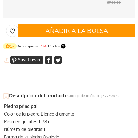
$798.00
AÑADIR A LA BOLSA
Recompensa
155
Puntos
1
×
SaveLower
Descripción del producto
Código de artículo
:
JEWE0622
Piedra principal
Color de la piedra
:
Blanco diamante
Peso en quilates
:
1.78 ct
Número de piedras
:
1
Forma de la piedra
:
Ovalada