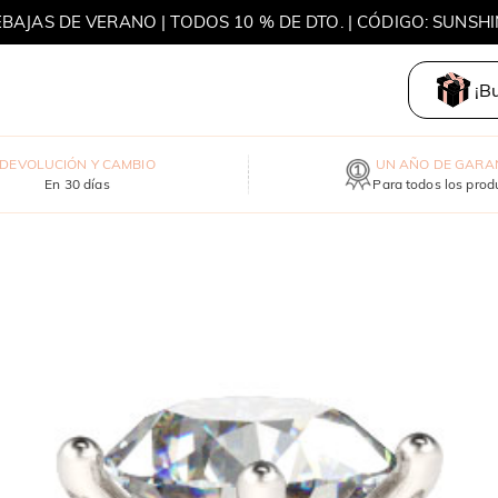
BAJAS DE VERANO | TODOS 10 % DE DTO. | CÓDIGO: SUNSH
S DE VERANO | 15% DE DTO. DESDE MXN 3,420 | CÓDIGO: S
¡B
DEVOLUCIÓN Y CAMBIO
UN AÑO DE GARA
En 30 días
Para todos los prod