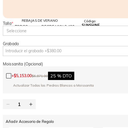
REBAJAS DE VERANO
Código:
Talla
*
SUNSHINE
TODOS
DESDE MXN 3,420
10 % DE DTO.
15 % DE DTO.
Copiar
Seleccione
Grabado
Moissanita (Opcional)
25 % DTO
+
$5,153.00
$6,871.00
Actualizar Todas las Piedras Blancas a Moissanita
Añadir Accesorio de Regalo