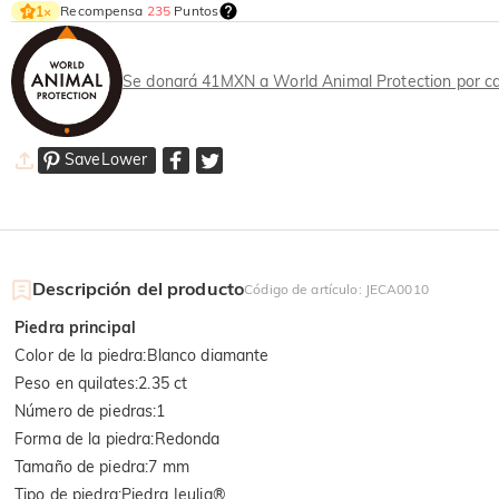
Recompensa
235
Puntos
1
×
Se donará 41MXN a World Animal Protection por ca
SaveLower
Descripción del producto
Código de artículo
:
JECA0010
Piedra principal
Color de la piedra
:
Blanco diamante
Peso en quilates
:
2.35 ct
Número de piedras
:
1
Forma de la piedra
:
Redonda
Tamaño de piedra
:
7 mm
Tipo de piedra
:
Piedra Jeulia®