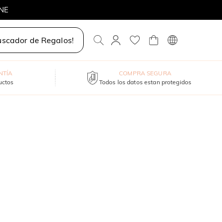
INE
UNSHINE
uscador de Regalos!
NTÍA
COMPRA SEGURA
uctos
Todos los datos estan protegidos