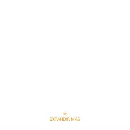
EMBALAJE JEULIA GRATIS
EXPANDIR MÁS