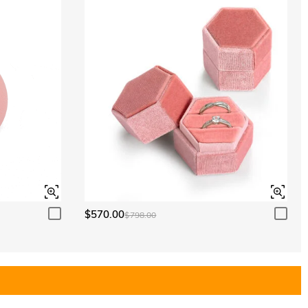
$570.00
$798.00