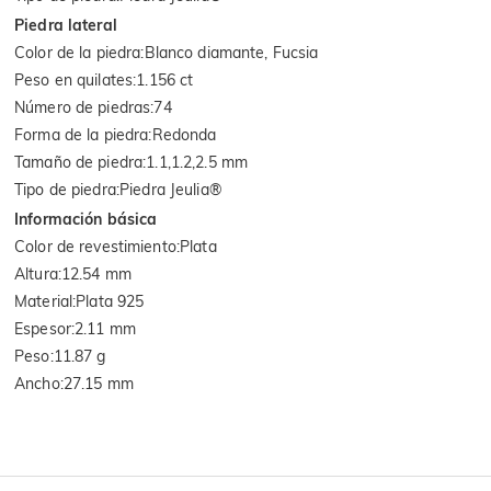
Piedra lateral
Color de la piedra
:
Blanco diamante, Fucsia
Peso en quilates
:
1.156 ct
Número de piedras
:
74
Forma de la piedra
:
Redonda
Tamaño de piedra
:
1.1,1.2,2.5 mm
Tipo de piedra
:
Piedra Jeulia®
Información básica
Color de revestimiento
:
Plata
Altura
:
12.54 mm
Material
:
Plata 925
Espesor
:
2.11 mm
Peso
:
11.87 g
Ancho
:
27.15 mm