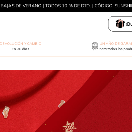
BAJAS DE VERANO | TODOS 10 % DE DTO. | CÓDIGO: SUNSH
S DE VERANO | 15% DE DTO. DESDE MXN 3,420 | CÓDIGO: S
¡B
DEVOLUCIÓN Y CAMBIO
UN AÑO DE GARA
En 30 días
Para todos los prod