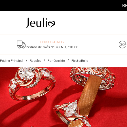
RE
REBAJA
ENVÍO GRATIS
Pedido de más de MXN 1,710.00
Página Principal
Regalos
Por Ocasión
Fiesta/Baile