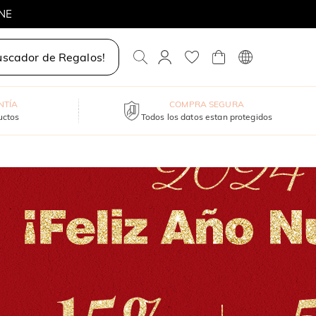
INE
UNSHINE
uscador de Regalos!
NTÍA
COMPRA SEGURA
uctos
Todos los datos estan protegidos