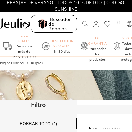
REBAJAS DE VERANO | TODOS 10 % DE DTO. | CÓDIGO:
SUNSHINE
REBAJAS DE VERANO | 15% DE DTO. DESDE MXN 3,420 |
¡Buscador
CÓDIGO: SUNSHINE
de
Regalos!
UN AÑO
COM
ENVÍO
DE
SEG
GRATIS
DEVOLUCIÓN
GARANTÍA
Todos
Pedido de
Y CAMBIO
Para todos
dat
más de
En 30 días
los
est
MXN 1,710.00
productos
proteg
Página Principal
Regalos
Filtro
BORRAR TODO (1)
No se encontraron