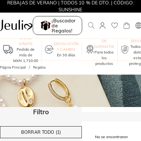
REBAJAS DE VERANO | TODOS 10 % DE DTO. | CÓDIGO:
SUNSHINE
REBAJAS DE VERANO | 15% DE DTO. DESDE MXN 3,420 |
¡Buscador
CÓDIGO: SUNSHINE
de
Regalos!
UN AÑO
COM
ENVÍO
DE
SEG
GRATIS
DEVOLUCIÓN
GARANTÍA
Todos
Pedido de
Y CAMBIO
Para todos
dat
más de
En 30 días
los
est
MXN 1,710.00
productos
proteg
Página Principal
Regalos
Filtro
BORRAR TODO (1)
No se encontraron