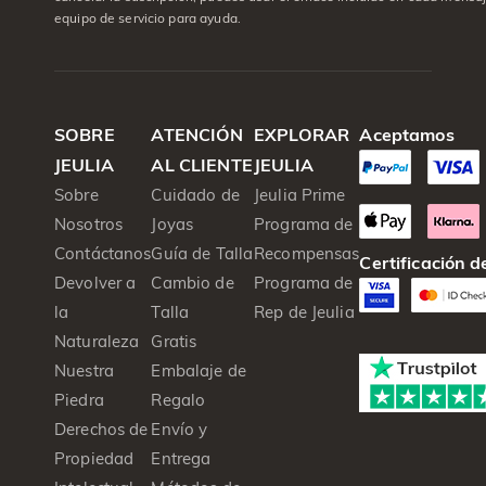
equipo de servicio para ayuda.
SOBRE
ATENCIÓN
EXPLORAR
Aceptamos
JEULIA
AL CLIENTE
JEULIA
Sobre
Cuidado de
Jeulia Prime
Nosotros
Joyas
Programa de
Contáctanos
Guía de Talla
Recompensas
Certificación 
Devolver a
Cambio de
Programa de
la
Talla
Rep de Jeulia
Naturaleza
Gratis
Nuestra
Embalaje de
Piedra
Regalo
Derechos de
Envío y
Propiedad
Entrega